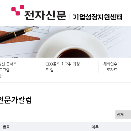
정신 콘서트
CEO골프 최고위 과정
해외연수
프로그램
포 럼
보도자료
안
전문가칼럼
번호
제목