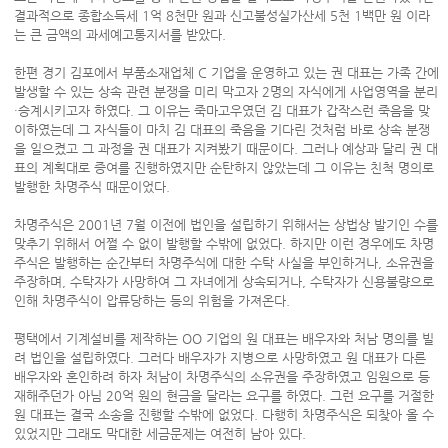
결과적으로 종합소득세 1억 8천만 원과 신고불성실가산세 5천 1백만 원 이라
는 큰 금액의 과세예고통지서를 받았다.
한편 경기 김포에서 부품소재업체 C 기업을 운영하고 있는 권 대표는 가족 간에
발생할 수 있는 상속 관련 분쟁을 미리 막고자 2명의 자식에게 사업영역을 분리
·승계시키고자 하였다. 그 이유는 죽마고우였던 김 대표가 갑작스런 죽음을 맞
이하였는데 그 자식들이 마치 김 대표의 죽음을 기다린 것처럼 바로 상속 분쟁
을 일으켰고 그 과정을 권 대표가 지켜봤기 때문이다. 그러나 예상과 달리 권 대
표의 계획대로 증여를 진행하였지만 순탄하지 않았는데 그 이유는 친척 명의로
발행한 차명주식 때문이었다.
차명주식은 2001년 7월 이전에 법인을 설립하기 위해서는 상법상 발기인 수를
맞추기 위해서 어쩔 수 없이 발행할 수밖에 없었다. 하지만 이런 경우에도 차명
주식은 발행하는 순간부터 차명주식에 대한 수탁 사실을 부인하거나, 소유권을
주장하며, 수탁자가 사망하여 그 자녀에게 상속되거나, 수탁자가 신용불량으로
인해 차명주식이 압류당하는 등의 위험을 가져온다.
평택에서 기계설비를 제작하는 OO 기업의 원 대표는 배우자와 처남 명의를 빌
려 법인을 설립하였다. 그러다 배우자가 지병으로 사망하였고 원 대표가 다른
배우자와 혼인하려 하자 처남이 차명주식의 소유권을 주장하였고 임원으로 등
재해주던가 아님 20억 원의 현금을 달라는 요구를 하였다. 그런 요구를 거절한
원 대표는 결국 소송을 진행할 수밖에 없었다. 다행히 차명주식은 되찾아 올 수
있었지만 그래도 막대한 세금문제는 여전히 남아 있다.