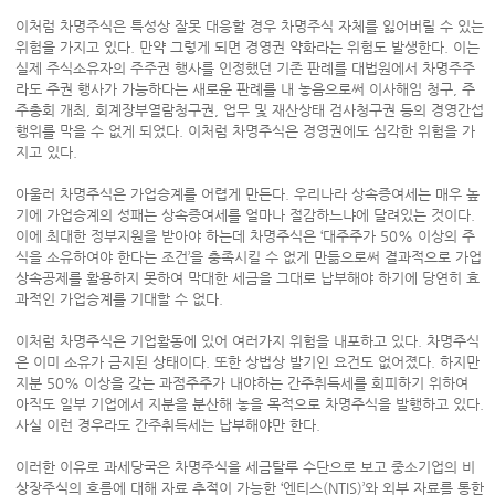
이처럼 차명주식은 특성상 잘못 대응할 경우 차명주식 자체를 잃어버릴 수 있는
위험을 가지고 있다. 만약 그렇게 되면 경영권 약화라는 위험도 발생한다. 이는
실제 주식소유자의 주주권 행사를 인정했던 기존 판례를 대법원에서 차명주주
라도 주권 행사가 가능하다는 새로운 판례를 내 놓음으로써 이사해임 청구, 주
주총회 개최, 회계장부열람청구권, 업무 및 재산상태 검사청구권 등의 경영간섭
행위를 막을 수 없게 되었다. 이처럼 차명주식은 경영권에도 심각한 위험을 가
지고 있다.
아울러 차명주식은 가업승계를 어렵게 만든다. 우리나라 상속증여세는 매우 높
기에 가업승계의 성패는 상속증여세를 얼마나 절감하느냐에 달려있는 것이다.
이에 최대한 정부지원을 받아야 하는데 차명주식은 ‘대주주가 50% 이상의 주
식을 소유하여야 한다는 조건’을 충족시킬 수 없게 만듦으로써 결과적으로 가업
상속공제를 활용하지 못하여 막대한 세금을 그대로 납부해야 하기에 당연히 효
과적인 가업승계를 기대할 수 없다.
이처럼 차명주식은 기업활동에 있어 여러가지 위험을 내포하고 있다. 차명주식
은 이미 소유가 금지된 상태이다. 또한 상법상 발기인 요건도 없어졌다. 하지만
지분 50% 이상을 갖는 과점주주가 내야하는 간주취득세를 회피하기 위하여
아직도 일부 기업에서 지분을 분산해 놓을 목적으로 차명주식을 발행하고 있다.
사실 이런 경우라도 간주취득세는 납부해야만 한다.
이러한 이유로 과세당국은 차명주식을 세금탈루 수단으로 보고 중소기업의 비
상장주식의 흐름에 대해 자료 추적이 가능한 ‘엔티스(NTIS)’와 외부 자료를 통한