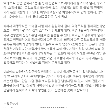
‘차명주식 통합 분석시스템’을 통해 편법적으로 자녀에게 증여하여 탈세, 주가조
작, 소득세 또는 종합소득세 합산과세 회피, 체납처분 회피 등 불법 및 편법적
거래 등을 적발해내고 있다. 이렇게 적발되면 차명주식으로 인해 증여세, 양도
세, 불성실신고가산세 등의 세금폭탄을 맞게 된다.
따라서 차명주식은 조속한 시일 내에 환원해야 한다. 차명주식을 정리하는 방법
으로는 먼저 차명주식 실제 소유자 확인제도가 있다. 작년 5월부터 간편해져서
세무 검증없이 신청서류만 제출하면 활용할 수 있다. 하지만 차명주식의 실제소
유자로 인정되었어도 명의신탁에 따른 증여세, 배당에 따른 종합소득세 등 세금
문제는 여전히 해결해야 한다. 다음으로 주식 양수도/증여 방법이 있는데 실명
전환은 가능하지만 수탁자의 양도소득세 외에 양도가액의 적정 여부에 따라 명
의신탁자에게 추가로 증여세가 부과될 수 있으며 형식적 거래로 판단될 경우 증
여세로 확대될 수 있다. 최근에는 기업 대표들이 자사주 매입과 특허 자본화를
활용하고 있지만 이 방법에도 위험이 존재하고 있다.
이외에도 다양한 차명주식을 환원하는 방법이 있지만 문제는 각 방법마다 지켜
야 할 규정과 절차가 존재하다는 점이다. 따라서 급한 마음에 계획없이 정리해
서는 안 된다. 만일 그럴 경우 또다른 위험만 발생시킬 수 있다. 이에 전문가의
도움을 통해 기업 상황과 차명주식 발행 원인을 점검하고 제도, 상법, 세법 등을
면밀하게 분석하여 최적의 방법을 찾아 진행하는 것이 바람직하다.
☞원문보기