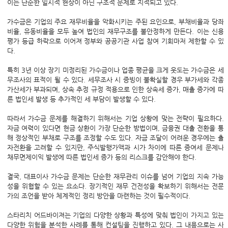
이는 단순한 일시적 현상이 아닌 구조적 문제로 지적되고 있다.
가수금은 기업의 주요 재무비율을 악화시키는 주된 요인으로, 부채비율과 당좌
비율, 유동비율을 모두 높여 법인의 재무구조를 불안정하게 만든다. 이는 신용
평가 등급 하락으로 이어져 정부와 공공기관 사업 참여 기회마저 제한할 수 있
다.
특히 3년 이상 장기 미정리된 가수금이나 업종 평균을 크게 웃도는 가수금은 세
무조사의 표적이 될 수 있다. 세무조사 시 증빙이 불확실할 경우 부가세와 각종
가산세가 부과되며, 상속 추정 규정 적용으로 인한 상속세 증가, 매출 증가에 따
른 법인세 발생 등 추가적인 세 부담이 발생할 수 있다.
따라서 가수금 문제를 해결하기 위해서는 기업 상황에 맞는 전략이 필요하다.
자금 여력이 있다면 현금 상환이 가장 단순한 방법이며, 금융권 대출 전환을 통
해 정상적인 부채로 구조를 조정할 수도 있다. 자금 조달이 어려운 경우에는 출
자전환을 고려할 수 있지만, 주식발행가액과 시가 차이에 따른 증여세 문제나
채무면제이익 발생에 따른 법인세 증가 등의 리스크를 감안해야 한다.
결국, 대표이사 가수금 문제는 단순한 재무관리 이슈를 넘어 기업의 지속 가능
성을 위협할 수 있는 요소다. 장기적인 재무 건전성을 확보하기 위해서는 전문
가의 조언을 받아 체계적인 정리 방안을 마련하는 것이 필수적이다.
스타리치 어드바이져는 기업의 다양한 상황과 특성에 맞춰 법인이 가지고 있는
다양한 위험을 분석한 사례를 통해 컨설팅을 진행하고 있다. 그 내용으로는 사