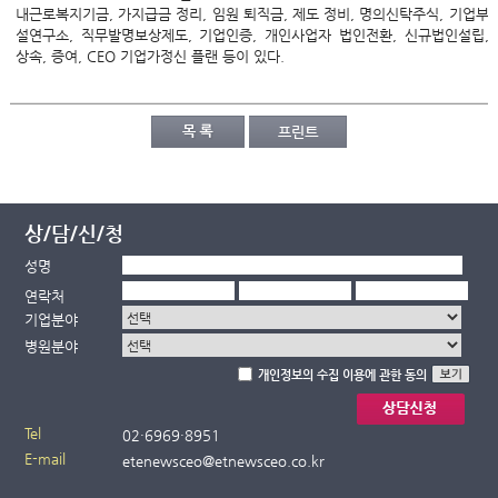
내근로복지기금, 가지급금 정리, 임원 퇴직금, 제도 정비, 명의신탁주식, 기업부
설연구소, 직무발명보상제도, 기업인증, 개인사업자 법인전환, 신규법인설립,
상속, 증여, CEO 기업가정신 플랜 등이 있다.
상/담/신/청
성명
연락처
기업분야
병원분야
개인정보의 수집 이용에 관한 동의
Tel
02·
6969·
8951
E-mail
etenewsceo@etnewsceo.co.kr