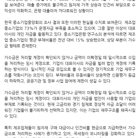
잘 보여준다. 매출 증가에도 불구하고 원자재 가격 상승과 인건비 부담으로 수
익성이 악화하고, 은행 대출마저 까다로워진 상황이다.
한국 중소기업중앙회의 조사 결과 또한 이러한 현실을 수치로 보여준다. 제조업
중소기업의 73%가 운영자금 부족을 호소하고 있으며, 그중 절반 이상이 대표
이사의 개인 자금을 활용하고 있다. 중소기업은행 연구소의 분석에 따르면 제조
업 중소기업의 평균 부채비율은 전년 대비 15% 상승했으며, 상당 부분이 가수
금 형태로 존재한다.
가수금은 처리할 계정이 확인되지 않거나 금액이 미확정일 때 일시적으로 수입
을 처리하는 임시 계정으로, 기업이 대표이사의 자금을 빌려 법인 계정에 기록
하는 방식이다. 일시적인 자금 유입으로 볼 수 있지만 장기적으로 기업 재무구
조를 악화시키는 요인이 된다. 부채비율과 유동비율이 상승하면 신용평가 등급
이 하락하고, 공공기관 및 정부 사업 참여에 제한이 생길 수 있다.
가수금은 처리할 계정이 확인되지 않거나 금액이 미확정일 때 일시적으로 수입
을 처리하는 임시 계정이다. 대표이사의 개인 자금을 법인이 사용할 때 기업의
부채로 기록되는 것이다. 현재 고금리와 경기 침체로 정상적 자금 조달이 어려
워진 기업들이 불가피하게 선택하고 있지만, 이는 기업의 재무구조를 왜곡시킬
수 있다.
특히 제조업체들이 원자재 구매 대금이나 인건비를 현금으로 지급하면서 가수
금으로 처리하는 사례가 증가하고 있어, 국세청이 모니터링을 강화하고 있다.