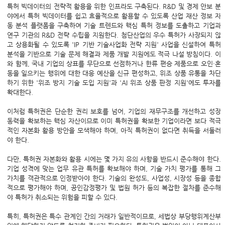
특허
빅데이터
의 전략적 활용을 위한 인프라도 구축된다. R&D 및 경제 안보 분
야에서 특허 빅데이터를 쉽고 효율적으로 활용할 수 있도록 산업 재산 정보 자
동 분석 플랫폼을 구축하여 기술 트렌드와 핵심 특허 정보를 도출하고 기업과
연구 기관의 R&D 전략 수립을 지원한다. 첨단산업의 우수 특허가 사장되지 않
고 상용화될 수 있도록 'IP 기반 기술사업화 전략 지원' 사업을 신설하여 특허
분석을 기반으로 기술 문제 해결과 제품 개발 지원에도 적극 나설 방침이다. 이
와 함께, 국내 기업의 상표를 무단으로 선점하거나 한류 편승 제품으로 오인·혼
동을 일으키는 행위에 대한 대응 예산을 신규 편성하고, 위조 상품 유통을 차단
하기 위한 '위조 방지 기술 도입 지원'과 'AI 위조 상품 판정 지원'에도 투자를
확대한다.
이처럼 특허권은 단순한 권리 보호를 넘어, 기업의 재무구조를 개선하고 성장
동력을 확보하는 핵심 자산이므로 이미 특허권을 확보한 기업이라면 보다 적극
적인 자본화 활용 방안을 모색해야 하며, 아직 특허권이 없다면 취득을 서둘러
야 한다.
다만, 특허권 자본화와 활용 시에는 몇 가지 유의 사항을 반드시 준수해야 한다.
기업 성격에 맞는 업무 유관 특허를 확보해야 하며, 기술 가치 평가를 통해 그
가치를 객관적으로 인정받아야 한다. 기술의 완성도, 사업성, 시장성 등을 종합
적으로 평가해야 하며, 공인감정평가 및 법원 허가 등의 복잡한 절차를 준수해
야 특허가 취소되는 위험을 피할 수 있다.
특히, 특허권은 특수 관계인 간의 거래가 일반적이므로, 세법상 부당행위계산부