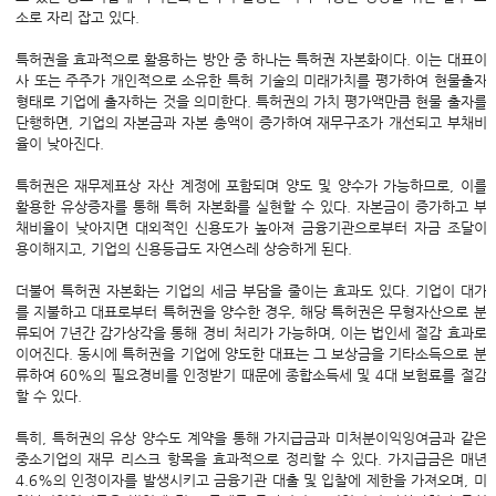
소로 자리 잡고 있다.
특허권을 효과적으로 활용하는 방안 중 하나는 특허권 자본화이다. 이는 대표이
사 또는 주주가 개인적으로 소유한 특허 기술의 미래가치를 평가하여 현물출자
형태로 기업에 출자하는 것을 의미한다. 특허권의 가치 평가액만큼 현물 출자를
단행하면, 기업의 자본금과 자본 총액이 증가하여 재무구조가 개선되고 부채비
율이 낮아진다.
특허권은 재무제표상 자산 계정에 포함되며 양도 및 양수가 가능하므로, 이를
활용한 유상증자를 통해 특허 자본화를 실현할 수 있다. 자본금이 증가하고 부
채비율이 낮아지면 대외적인 신용도가 높아져 금융기관으로부터 자금 조달이
용이해지고, 기업의 신용등급도 자연스레 상승하게 된다.
더불어 특허권 자본화는 기업의 세금 부담을 줄이는 효과도 있다. 기업이 대가
를 지불하고 대표로부터 특허권을 양수한 경우, 해당 특허권은 무형자산으로 분
류되어 7년간 감가상각을 통해 경비 처리가 가능하며, 이는 법인세 절감 효과로
이어진다. 동시에 특허권을 기업에 양도한 대표는 그 보상금을 기타소득으로 분
류하여 60%의 필요경비를 인정받기 때문에 종합소득세 및 4대 보험료를 절감
할 수 있다.
특히, 특허권의 유상 양수도 계약을 통해 가지급금과 미처분이익잉여금과 같은
중소기업의 재무 리스크 항목을 효과적으로 정리할 수 있다. 가지급금은 매년
4.6%의 인정이자를 발생시키고 금융기관 대출 및 입찰에 제한을 가져오며, 미