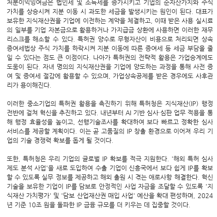
처분이익잉여금은 법인세 및 소득세를 증가시키고 기업의 순자산가치와 주식
가치를 상승시켜 지분 이동 시 과도한 세금을 발생시키는 원인이 된다. 대표가
보유한 지식재산권을 기업에 이전하는 계약을 체결하고, 이때 받은 사용 실시료
의 일부를 기업 자본금으로 활용하거나 가지급금 상환에 사용하면 이러한 재무
리스크를 해소할 수 있다. 특허권 양수로 무형자산이 비용으로 처리되면 상속
증여세법상 주식 가치를 하락시켜 지분 이동에 따른 증여세 등 세금 부담을 줄
일 수 있다는 점도 큰 이점이다. 나아가 특허권의 전략적 활용은 가업승계에도
도움이 된다. 자녀 명의의 지식재산권을 기업에 양도하는 과정을 통해 사전 증
여 및 증여세 절감에 활용할 수 있으며, 가업상속공제를 받은 경우에도 사후관
리가 용이해진다.
이러한 중소기업의 특허권 활용을 촉진하기 위해 특허청은 지식재산(IP) 행정
전반에 걸쳐 혁신을 추진하고 있다. 내년부터 AI 기반 심사·심판 업무 적용을 통
해 행정 효율성을 높이고, 선행기술조사를 확대하여 보다 빠르고 정확한 심사
서비스를 제공할 계획이다. 이는 곧 고품질의 IP 창출 환경으로 이어져 우리 기
업의 기술 경쟁력 확보를 돕게 될 것이다.
또한, 특허청은 우리 기업의 글로벌 IP 확보를 적극 지원한다. '해외 특허 심사
제도 분석 사업'을 새로 도입하여 수출 기업이 신흥국에서 보다 쉽게 IP를 확보
할 수 있도록 실무 정보를 제공하고 해외 출원 시 겪는 애로사항 해결한다. 혁신
기술을 보유한 기업이 IP를 담보로 안정적인 사업 자금을 조달할 수 있도록 '지
식재산 가치평가' 및 '담보 산업재산권 매입 사업' 예산을 확대 편성하며, 2024
년 기준 10조 원을 돌파한 IP 금융 규모를 더 키우는 데 집중할 것이다.