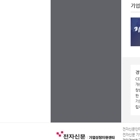
기업
경
C
개
창
한
기
립
전자신문인터
전자신문 기업