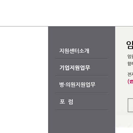
임
임
함
전
(