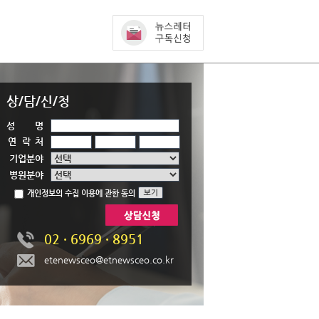
상/담/신/청
성 명
연 락
처
기업분야
병원분야
개인정보의 수집 이용에 관한 동의
기
02 · 6969 · 8951
etenewsceo@etnewsceo.co.kr