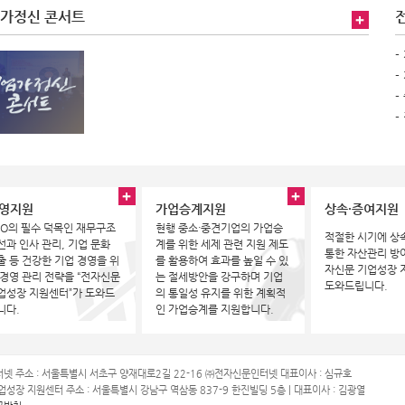
가정신 콘서트
-
-
-
-
영지원
가업승계지원
상속·증여지원
EO의 필수 덕목인 재무구조
현행 중소·중견기업의 가업승
적절한 시기에 상
선과 인사 관리, 기업 문화
계를 위한 세제 관련 지원 제도
통한 자산관리 방
출 등 건강한 기업 경영을 위
를 활용하여 효과를 높일 수 있
자신문 기업성장 
 경영 관리 전략을 “전자신문
는 절세방안을 강구하며 기업
도와드립니다.
업성장 지원센터”가 도와드
의 통일성 유지를 위한 계획적
니다.
인 가업승계를 지원합니다.
넷 주소 : 서울특별시 서초구 양재대로2길 22-16 ㈜전자신문인터넷 대표이사 : 심규호
성장 지원센터 주소 : 서울특별시 강남구 역삼동 837-9 한진빌딩 5층 | 대표이사 : 김광열