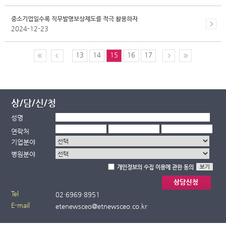
중소기업일수록 직무발명보상제도를 적극 활용하자
2024-12-23
13
14
15
16
17
상/담/신/청
성명
연락처
기업분야
병원분야
개인정보의 수집 이용에 관한 동의
Tel
02·
6969·
8951
E-mail
etenewsceo@etnewsceo.co.kr