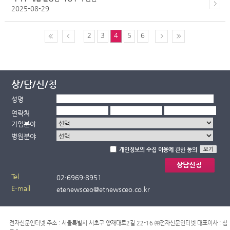
2025-08-29
2
3
4
5
6
상/담/신/청
성명
연락처
기업분야
병원분야
개인정보의 수집 이용에 관한 동의
Tel
02·
6969·
8951
E-mail
etenewsceo@etnewsceo.co.kr
전자신문인터넷 주소 : 서울특별시 서초구 양재대로2길 22-16 ㈜전자신문인터넷 대표이사 : 심