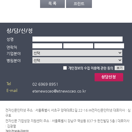
상/담/신/청
성명
연락처
기업분야
병원분야
개인정보의 수집 이용에 관한 동의
Tel
02·
6969·
8951
E-mail
etenewsceo@etnewsceo.co.kr
전자신문인터넷 주소 : 서울특별시 서초구 양재대로2길 22-16 ㈜전자신문인터넷 대표이사 : 심
규호
전자신문 기업성장 지원센터 주소 : 서울특별시 강남구 역삼동 837-9 한진빌딩 5층 | 대표이사
: 김광열
개인정보취급방침