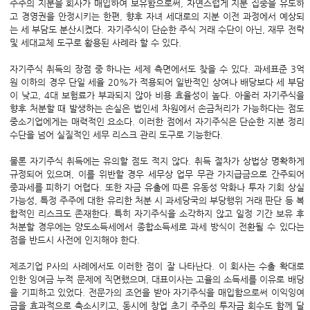
주주의 지분을 회사가 매입하여 보유함으로써, 자연스럽게 지분 집중을 유도하
고 경영권을 안정시키는 한편, 향후 자녀 세대로의 지분 이전 과정에서 예상되
는 세 부담도 분산시켰다. 자기주식이 단순한 주식 거래 수단이 아닌, 재무 전략
및 세대교체 도구로 활용된 사례라 할 수 있다.
자기주식 취득의 장점 중 하나는 세제 측면에서도 찾을 수 있다. 과세표준 3억
원 이하의 경우 단일 세율 20%가 적용되어 일반적인 상여나 배당보다 세 부담
이 낮고, 4대 보험료가 부과되지 않아 비용 효율성이 높다. 아울러 자기주식을
향후 처분할 때 발생하는 손실은 법인세 차원에서 손금처리가 가능하다는 점도
중소기업에게는 매력적인 요소다. 이러한 점에서 자기주식은 단순한 지분 정리
수단을 넘어 실질적인 세무 리스크 관리 도구로 기능한다.
물론 자기주식 취득에는 유의할 점도 적지 않다. 취득 절차가 상법상 명확하게
규정되어 있으며, 이를 위반할 경우 세무상 업무 무관 가지급금으로 간주되어
중과세를 피하기 어렵다. 또한 자금 유출에 따른 유동성 악화나 투자 기회 상실
가능성, 특정 주주에 대한 유리한 처분 시 과세당국의 부당행위 거래 판단 등 복
합적인 리스크도 존재한다. 특히 자기주식을 소각하지 않고 일정 기간 보유 후
처분할 경우에는 양도소득세에서 종합소득세로 과세 방식이 전환될 수 있다는
점을 반드시 사전에 인지해야 한다.
제조기업 P사의 사례에서도 이러한 점이 잘 나타난다. 이 회사는 수출 확대로
인한 잉여금 누적 문제에 직면했으며, 대표이사는 고율의 소득세를 이유로 배당
을 기피하고 있었다. 전문가의 조언을 받아 자기주식을 매입함으로써 이익잉여
금을 효과적으로 축소시키고, 동시에 창업 초기 주주의 투자금 회수도 함께 달