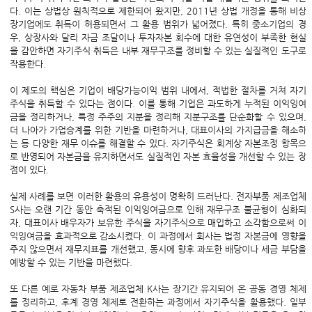
다. 이는 상법상 원칙적으로 제한되어 왔지만, 2011년 상법 개정을 통해 비상
장기업에도 취득이 허용되면서 그 활용 범위가 넓어졌다. 특히 중소기업의 경
우, 상장사와 달리 자금 조달이나 투자자본 회수에 대한 유연성이 부족한 현실
을 감안하면 자기주식 취득은 내부 재무구조를 정비할 수 있는 실질적인 도구로
작용한다.
이 제도의 핵심은 기업이 배당가능이익 범위 내에서, 적법한 절차를 거쳐 자기
주식을 취득할 수 있다는 점이다. 이를 통해 기업은 과도하게 누적된 이익잉여
금을 정리하거나, 특정 주주의 지분을 정리해 지분구조를 단순화할 수 있으며,
더 나아가 가업승계를 위한 기반을 마련하거나, 대표이사의 가지급금을 해소하
는 등 다양한 재무 이슈를 해결할 수 있다. 자기주식은 회계상 자본조정 항목으
로 반영되어 자본금을 유지하면서도 실질적인 자본 효율성을 개선할 수 있는 장
점이 있다.
실제 사례를 보면 이러한 활용의 유용성이 명확히 드러난다. 전자부품 제조업체
S사는 오랜 기간 동안 축적된 이익잉여금으로 인해 재무구조 불균형이 심화되
자, 대표이사 배우자가 보유한 주식을 자기주식으로 매입하고 소각함으로써 이
익잉여금을 효과적으로 감소시켰다. 이 과정에서 회사는 법정 자본금에 영향을
주지 않으면서 재무지표를 개선했고, 동시에 향후 과도한 배당이나 세금 부담을
예방할 수 있는 기반을 마련했다.
또 다른 예로 자동차 부품 제조업체 K사는 장기간 유지되어 온 공동 경영 체제
를 정리하고, 후계 경영 체제로 전환하는 과정에서 자기주식을 활용했다. 일부