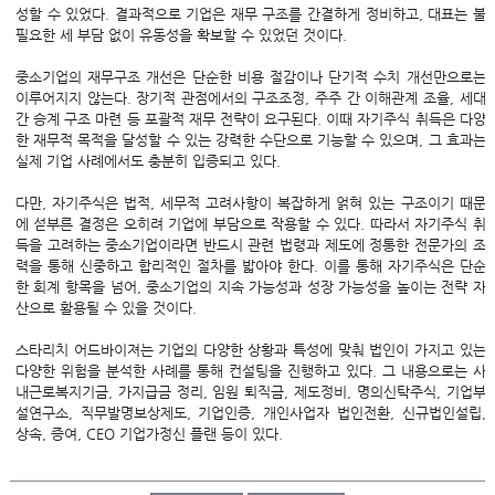
성할 수 있었다. 결과적으로 기업은 재무 구조를 간결하게 정비하고, 대표는 불
필요한 세 부담 없이 유동성을 확보할 수 있었던 것이다.
중소기업의 재무구조 개선은 단순한 비용 절감이나 단기적 수치 개선만으로는
이루어지지 않는다. 장기적 관점에서의 구조조정, 주주 간 이해관계 조율, 세대
간 승계 구조 마련 등 포괄적 재무 전략이 요구된다. 이때 자기주식 취득은 다양
한 재무적 목적을 달성할 수 있는 강력한 수단으로 기능할 수 있으며, 그 효과는
실제 기업 사례에서도 충분히 입증되고 있다.
다만, 자기주식은 법적, 세무적 고려사항이 복잡하게 얽혀 있는 구조이기 때문
에 섣부른 결정은 오히려 기업에 부담으로 작용할 수 있다. 따라서 자기주식 취
득을 고려하는 중소기업이라면 반드시 관련 법령과 제도에 정통한 전문가의 조
력을 통해 신중하고 합리적인 절차를 밟아야 한다. 이를 통해 자기주식은 단순
한 회계 항목을 넘어, 중소기업의 지속 가능성과 성장 가능성을 높이는 전략 자
산으로 활용될 수 있을 것이다.
스타리치 어드바이져는 기업의 다양한 상황과 특성에 맞춰 법인이 가지고 있는
다양한 위험을 분석한 사례를 통해 컨설팅을 진행하고 있다. 그 내용으로는 사
내근로복지기금, 가지급금 정리, 임원 퇴직금, 제도정비, 명의신탁주식, 기업부
설연구소, 직무발명보상제도, 기업인증, 개인사업자 법인전환, 신규법인설립,
상속, 증여, CEO 기업가정신 플랜 등이 있다.