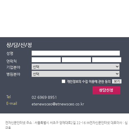
상/담/신/청
성명
연락처
기업분야
병원분야
개인정보의 수집 이용에 관한 동의
Tel
02·
6969·
8951
E-mail
etenewsceo@etnewsceo.co.kr
전자신문인터넷 주소 : 서울특별시 서초구 양재대로2길 22-16 ㈜전자신문인터넷 대표이사 : 심
규호